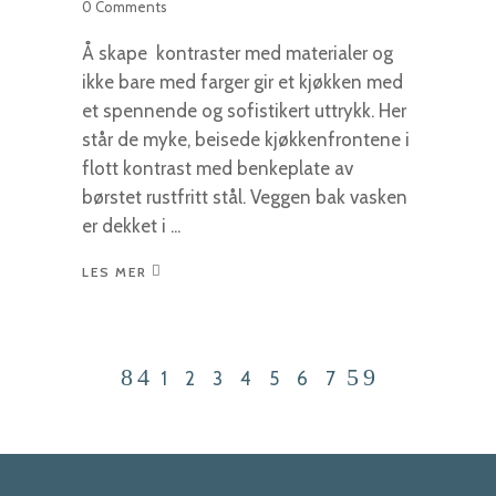
0 Comments
Å skape kontraster med materialer og
ikke bare med farger gir et kjøkken med
et spennende og sofistikert uttrykk. Her
står de myke, beisede kjøkkenfrontene i
flott kontrast med benkeplate av
børstet rustfritt stål. Veggen bak vasken
er dekket i
LES MER
1
2
3
4
5
6
7